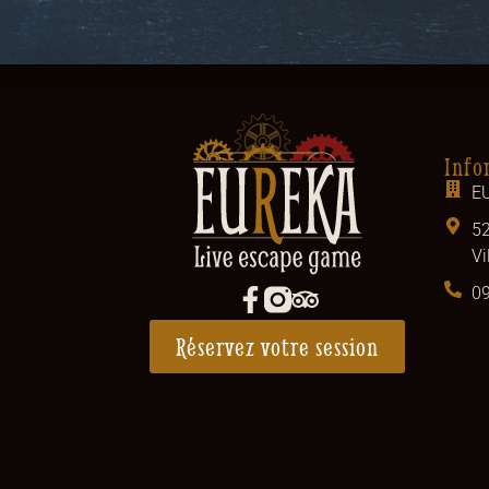
Info
E
52
Vi
09
Réservez votre session