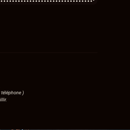
.
r téléphone )
lir.