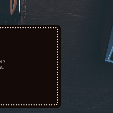
e ?
t.